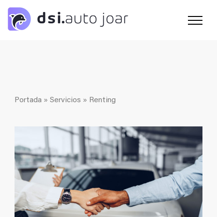
Saltar
al
contenido
Portada
»
Servicios
»
Renting